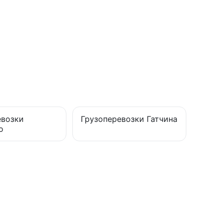
евозки
Грузоперевозки
Гатчина
о