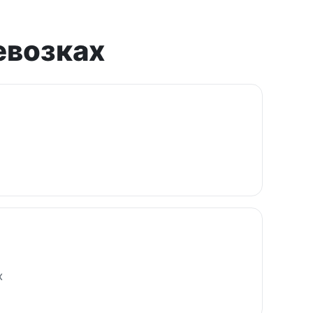
евозках
х