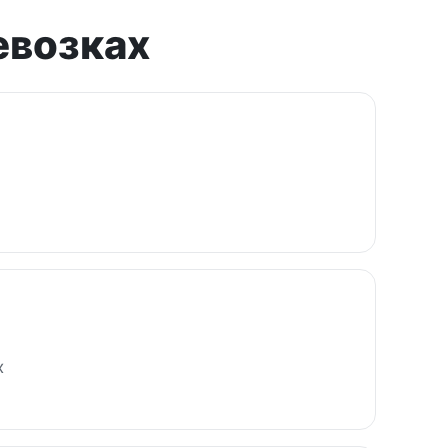
евозках
х